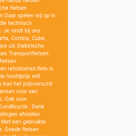
2e hands fietsen
che fietsen
m Daar spelen wij op in
die technisch
 Je vindt bij ons
rta, Cortina, Cube,
e uit: Elektrische
kes Transportfietsen
fietsen
n refurbished fiets is
de hoofdprijs wilt
s kan het prijsverschil
ensen voor een
ts. Ook voor
EuroBicycle . Denk
lingen afstellen
 Met een gebruikte
e. Goede fietsen