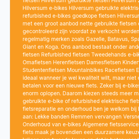
fietsen Hilversum gebruikte fietsen Hilversum 
Hilversum e-bikes Hilversum gebruikte elektris
refurbished e-bikes goedkope fietsen Hilversu
met een groot aanbod nette gebruikte fietsen 
gecontroleerd zijn voordat ze verkocht worden.
regelmatig merken zoals Gazelle, Batavus, Spa
Giant en Koga. Ons aanbod bestaat onder ander
fietsen Refurbished fietsen Tweedehands e-bi
Omafietsen Herenfietsen Damesfietsen Kinder
Studentenfietsen Mountainbikes Racefietsen Ee
ideaal wanneer je wel kwaliteit wilt, maar niet 
betalen voor een nieuwe fiets. Zeker bij e-bike
enorm oplopen. Daarom kiezen steeds meer m
gebruikte e-bike of refurbished elektrische fie
fietsreparatie en onderhoud ben je welkom bij 
aan: Lekke banden Remmen vervangen Versnel
Onderhoud van e-bikes Algemene fietsservice
fiets maak je bovendien een duurzamere keuz