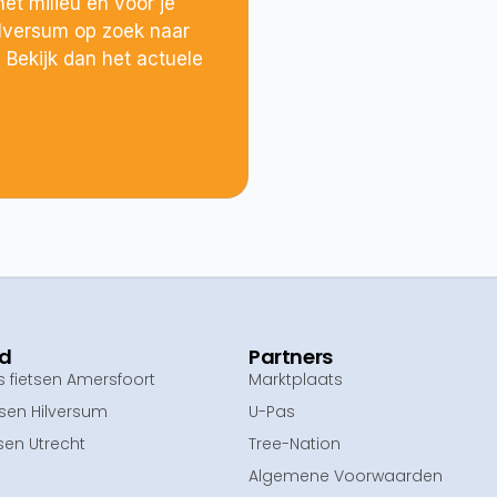
et milieu én voor je
ilversum op zoek naar
Bekijk dan het actuele
ed
Partners
fietsen Amersfoort
Marktplaats
tsen Hilversum
U-Pas
sen Utrecht
Tree-Nation
Algemene Voorwaarden