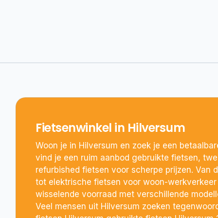
Fietsenwinkel in Hilversum
Woon je in Hilversum en zoek je een betaalbare
vind je een ruim aanbod gebruikte fietsen, t
refurbished fietsen voor scherpe prijzen. Van d
tot elektrische fietsen voor woon-werkverkee
wisselende voorraad met verschillende model
Veel mensen uit Hilversum zoeken tegenwoor