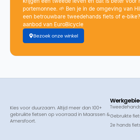
krijgen een tweede leven en dat is beter voor h
portemonnee. 🌱 Ben je in de omgeving van H
een betrouwbare tweedehands fiets of e-bike? 
aanbod van EuroBicycle
Bezoek onze winkel
Werkgebi
Tweedehands 
Kies voor duurzaam. Altijd meer dan 100+
gebruikte fietsen op voorraad in Maarssen &
Gebruikte fie
Amersfoort.
2e hands fiet